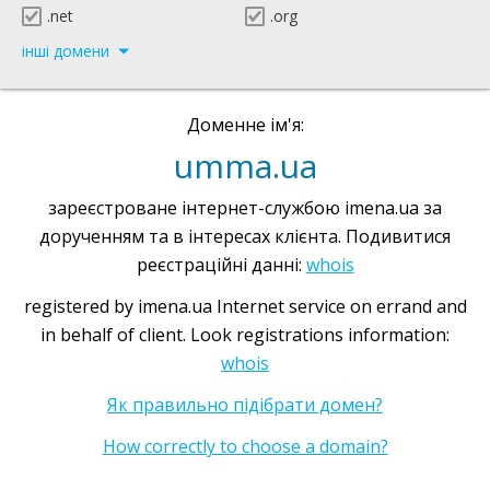
.net
.org
інші домени
Доменне ім'я:
umma.ua
зареєстроване інтернет-службою imena.ua за
дорученням та в інтересах клієнта. Подивитися
реєстраційні данні:
whois
registered by imena.ua Internet service on errand and
in behalf of client. Look registrations information:
whois
Як правильно підібрати домен?
How correctly to choose a domain?