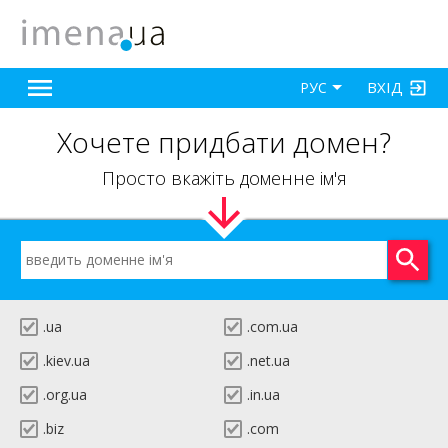
ВХІД
РУС
Хочете придбати домен?
Просто вкажіть доменне ім'я
.ua
.com.ua
.kiev.ua
.net.ua
.org.ua
.in.ua
.biz
.com