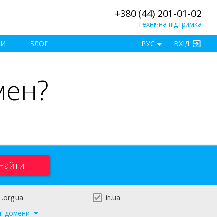
+380 (44) 201-01-02
Технічна підтримка
×
ТИ
БЛОГ
РУС
ВХІД
мен?
.org.ua
.in.ua
ші домени