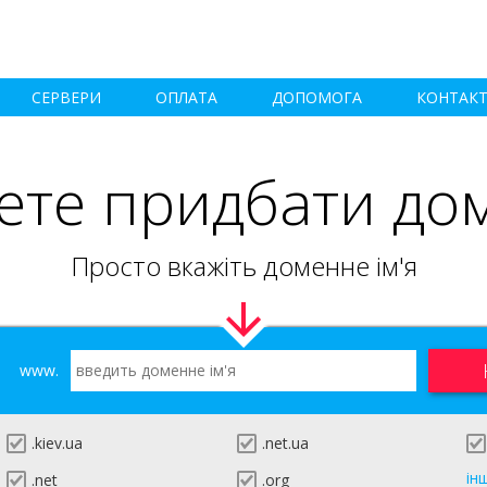
СЕРВЕРИ
ОПЛАТА
ДОПОМОГА
КОНТАК
ете придбати до
Просто вкажіть доменне ім'я
www.
.kiev.ua
.net.ua
ін
.net
.org