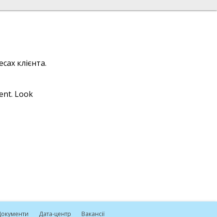
сах клієнта.
ient. Look
окументи
Дата-центр
Вакансії