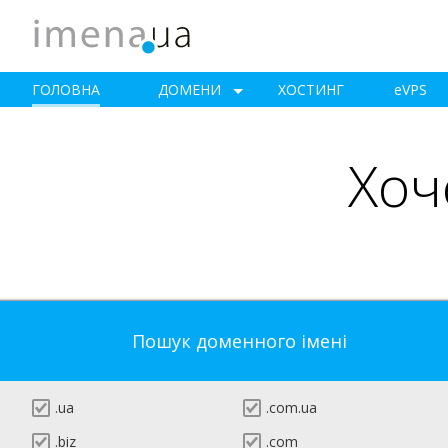
ГОЛОВНА
ДОМЕНИ
ХОСТИНГ
e
VPS
Хоч
Пошук доменного імені
.ua
.com.ua
.biz
.com