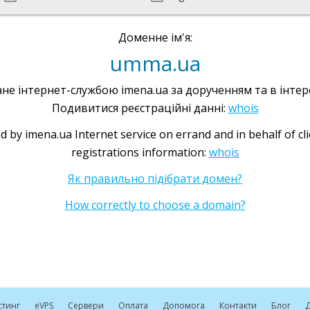
Доменне ім'я:
umma.ua
не інтернет-службою imena.ua за дорученням та в інтере
Подивитися реєстраційні данні:
whois
d by imena.ua Internet service on errand and in behalf of cl
registrations information:
whois
Як правильно підібрати домен?
How correctly to choose a domain?
стинг
e
VPS
Сервери
Оплата
Допомога
Контакти
Блог
Д