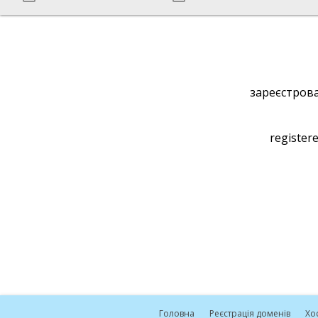
зареєстрова
registere
Головна
Реєстрація доменів
Хо