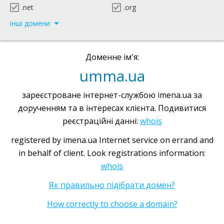
.net
.org
інші домени
Доменне ім'я:
umma.ua
зареєстроване інтернет-службою imena.ua за
дорученням та в інтересах клієнта. Подивитися
реєстраційні данні:
whois
registered by imena.ua Internet service on errand and
in behalf of client. Look registrations information:
whois
Як правильно підібрати домен?
How correctly to choose a domain?