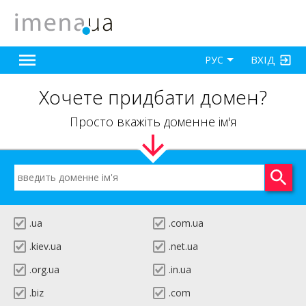
ВХІД
РУС
Хочете придбати домен?
Просто вкажіть доменне ім'я
.ua
.com.ua
.kiev.ua
.net.ua
.org.ua
.in.ua
.biz
.com