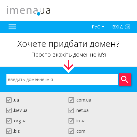
ВХІД
РУС
Хочете придбати домен?
Просто вкажіть доменне ім'я
.ua
.com.ua
.kiev.ua
.net.ua
.org.ua
.in.ua
.biz
.com