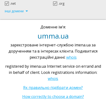
.net
.org
інші домени
Доменне ім'я:
umma.ua
зареєстроване інтернет-службою imena.ua за
дорученням та в інтересах клієнта. Подивитися
реєстраційні данні:
whois
registered by imena.ua Internet service on errand and
in behalf of client. Look registrations information:
whois
Як правильно підібрати домен?
How correctly to choose a domain?