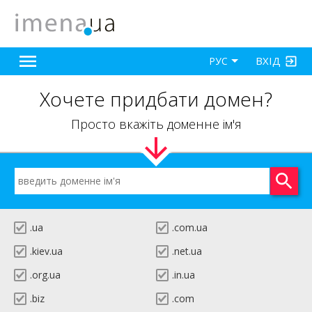
ВХІД
РУС
Хочете придбати домен?
Просто вкажіть доменне ім'я
.ua
.com.ua
.kiev.ua
.net.ua
.org.ua
.in.ua
.biz
.com