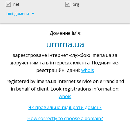
.net
.org
інші домени
Доменне ім'я:
umma.ua
зареєстроване інтернет-службою imena.ua за
дорученням та в інтересах клієнта. Подивитися
реєстраційні данні:
whois
registered by imena.ua Internet service on errand and
in behalf of client. Look registrations information:
whois
Як правильно підібрати домен?
How correctly to choose a domain?