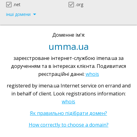
.net
.org
інші домени
Доменне ім'я:
umma.ua
зареєстроване інтернет-службою imena.ua за
дорученням та в інтересах клієнта. Подивитися
реєстраційні данні:
whois
registered by imena.ua Internet service on errand and
in behalf of client. Look registrations information:
whois
Як правильно підібрати домен?
How correctly to choose a domain?