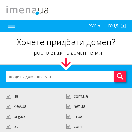
ВХІД
РУС
Хочете придбати домен?
Просто вкажіть доменне ім'я
.ua
.com.ua
.kiev.ua
.net.ua
.org.ua
.in.ua
.biz
.com