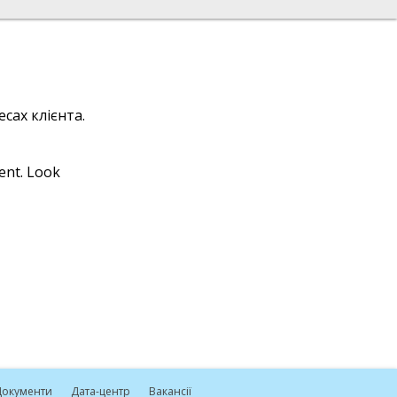
сах клієнта.
ient. Look
окументи
Дата-центр
Вакансії