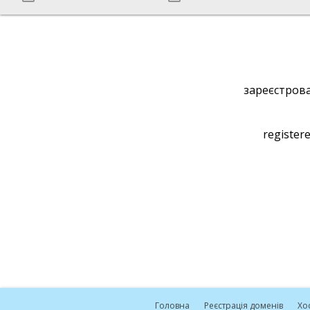
зареєстрова
registere
Головна
Реєстрація доменів
Хо