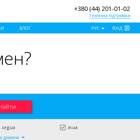
+380 (44) 201-01-02
Технічна підтримка
×
ТИ
БЛОГ
РУС
ВХІД
мен?
.org.ua
.in.ua
ші домени