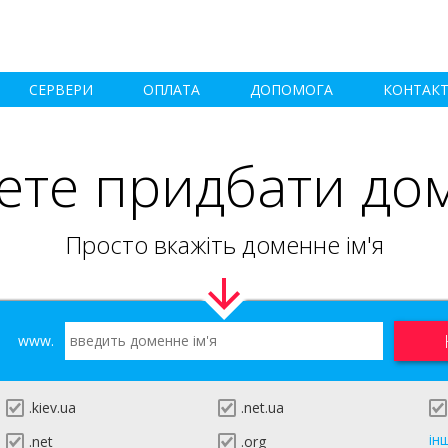
СЕРВЕРИ
ОПЛАТА
ДОПОМОГА
КОНТАК
ете придбати до
Просто вкажіть доменне ім'я
www.
.kiev.ua
.net.ua
ін
.net
.org