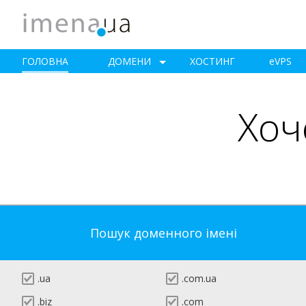
ГОЛОВНА
ДОМЕНИ
ХОСТИНГ
e
VPS
Хоч
Пошук доменного імені
.ua
.com.ua
.biz
.com