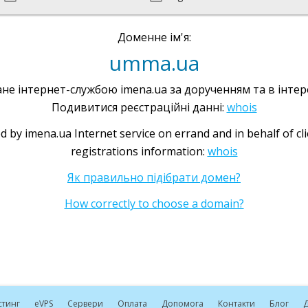
Доменне ім'я:
umma.ua
не інтернет-службою imena.ua за дорученням та в інтере
Подивитися реєстраційні данні:
whois
d by imena.ua Internet service on errand and in behalf of cl
registrations information:
whois
Як правильно підібрати домен?
How correctly to choose a domain?
стинг
e
VPS
Сервери
Оплата
Допомога
Контакти
Блог
Д