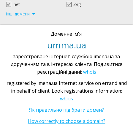
.net
.org
інші домени
Доменне ім'я:
umma.ua
зареєстроване інтернет-службою imena.ua за
дорученням та в інтересах клієнта. Подивитися
реєстраційні данні:
whois
registered by imena.ua Internet service on errand and
in behalf of client. Look registrations information:
whois
Як правильно підібрати домен?
How correctly to choose a domain?