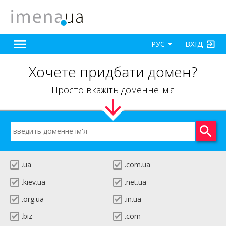
ВХІД
РУС
Хочете придбати домен?
Просто вкажіть доменне ім'я
.ua
.com.ua
.kiev.ua
.net.ua
.org.ua
.in.ua
.biz
.com