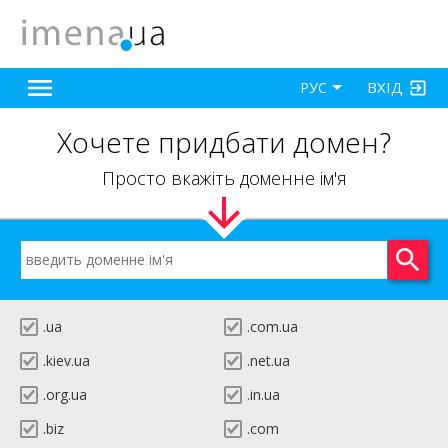
ВХІД
РУС
Хочете придбати домен?
Просто вкажіть доменне ім'я
.ua
.com.ua
.kiev.ua
.net.ua
.org.ua
.in.ua
.biz
.com