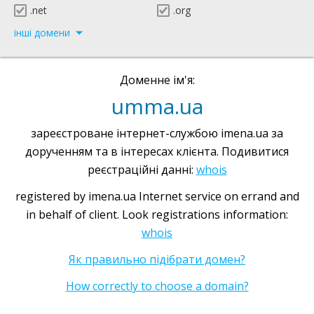
.net
.org
інші домени
Доменне ім'я:
umma.ua
зареєстроване інтернет-службою imena.ua за
дорученням та в інтересах клієнта. Подивитися
реєстраційні данні:
whois
registered by imena.ua Internet service on errand and
in behalf of client. Look registrations information:
whois
Як правильно підібрати домен?
How correctly to choose a domain?