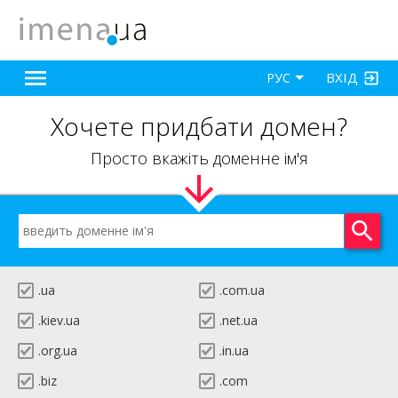
ВХІД
РУС
Хочете придбати домен?
Просто вкажіть доменне ім'я
.ua
.com.ua
.kiev.ua
.net.ua
.org.ua
.in.ua
.biz
.com