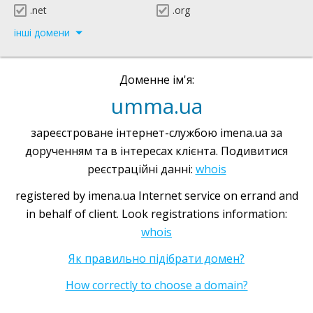
.net
.org
інші домени
Доменне ім'я:
umma.ua
зареєстроване інтернет-службою imena.ua за
дорученням та в інтересах клієнта. Подивитися
реєстраційні данні:
whois
registered by imena.ua Internet service on errand and
in behalf of client. Look registrations information:
whois
Як правильно підібрати домен?
How correctly to choose a domain?