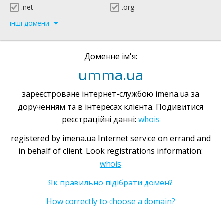
.net
.org
інші домени
Доменне ім'я:
umma.ua
зареєстроване інтернет-службою imena.ua за
дорученням та в інтересах клієнта. Подивитися
реєстраційні данні:
whois
registered by imena.ua Internet service on errand and
in behalf of client. Look registrations information:
whois
Як правильно підібрати домен?
How correctly to choose a domain?