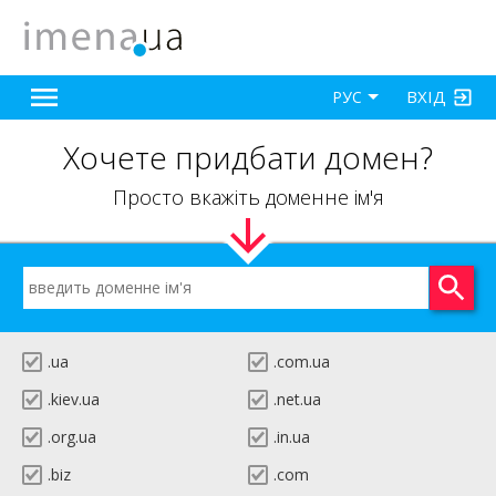
ВХІД
РУС
Хочете придбати домен?
Просто вкажіть доменне ім'я
.ua
.com.ua
.kiev.ua
.net.ua
.org.ua
.in.ua
.biz
.com