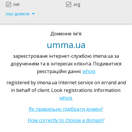
.net
.org
інші домени
Доменне ім'я:
umma.ua
зареєстроване інтернет-службою imena.ua за
дорученням та в інтересах клієнта. Подивитися
реєстраційні данні:
whois
registered by imena.ua Internet service on errand and
in behalf of client. Look registrations information:
whois
Як правильно підібрати домен?
How correctly to choose a domain?