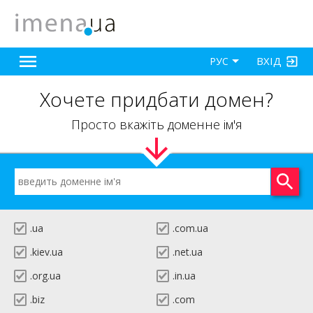
ВХІД
РУС
Хочете придбати домен?
Просто вкажіть доменне ім'я
.ua
.com.ua
.kiev.ua
.net.ua
.org.ua
.in.ua
.biz
.com