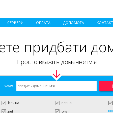
СЕРВЕРИ
ОПЛАТА
ДОПОМОГА
КОНТАК
ете придбати до
Просто вкажіть доменне ім'я
www.
.kiev.ua
.net.ua
ін
.net
.org