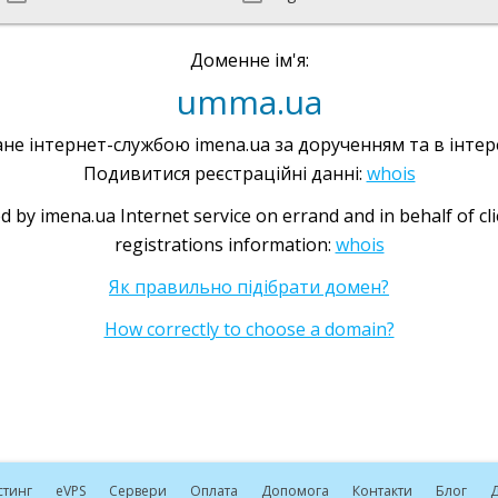
Доменне ім'я:
umma.ua
не інтернет-службою imena.ua за дорученням та в інтере
Подивитися реєстраційні данні:
whois
d by imena.ua Internet service on errand and in behalf of cl
registrations information:
whois
Як правильно підібрати домен?
How correctly to choose a domain?
стинг
e
VPS
Сервери
Оплата
Допомога
Контакти
Блог
Д