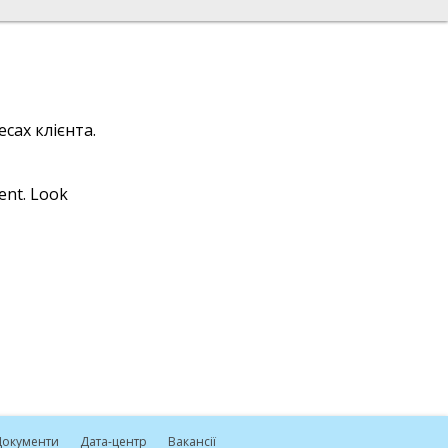
сах клієнта.
ient. Look
окументи
Дата-центр
Вакансії