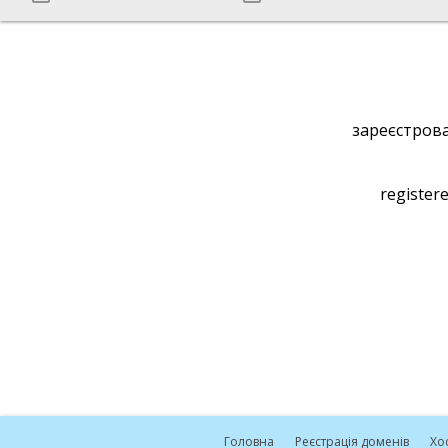
зареєстрова
registere
Головна
Реєстрація доменів
Хо