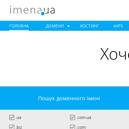
ГОЛОВНА
ДОМЕНИ
ХОСТИНГ
e
VPS
Хоч
Пошук доменного імені
.ua
.com.ua
.biz
.com