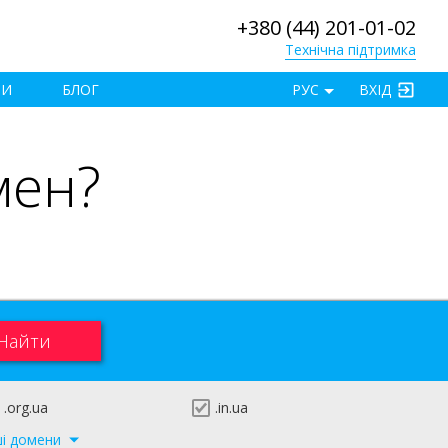
+380 (44) 201-01-02
Технічна підтримка
×
ТИ
БЛОГ
РУС
ВХІД
мен?
.org.ua
.in.ua
ші домени