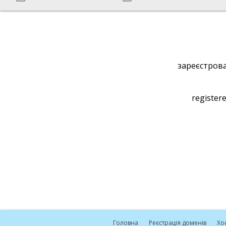
зареєстрова
registere
Головна
Реєстрація доменів
Хо