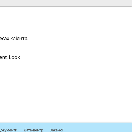
сах клієнта.
ient. Look
окументи
Дата-центр
Вакансії