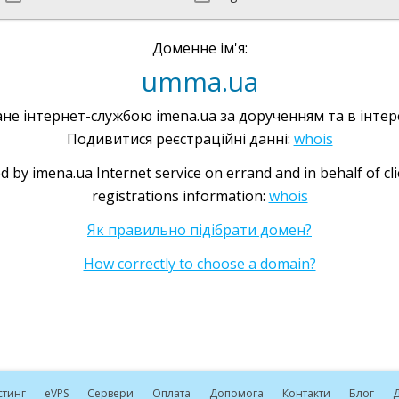
Доменне ім'я:
umma.ua
не інтернет-службою imena.ua за дорученням та в інтере
Подивитися реєстраційні данні:
whois
d by imena.ua Internet service on errand and in behalf of cl
registrations information:
whois
Як правильно підібрати домен?
How correctly to choose a domain?
стинг
e
VPS
Сервери
Оплата
Допомога
Контакти
Блог
Д