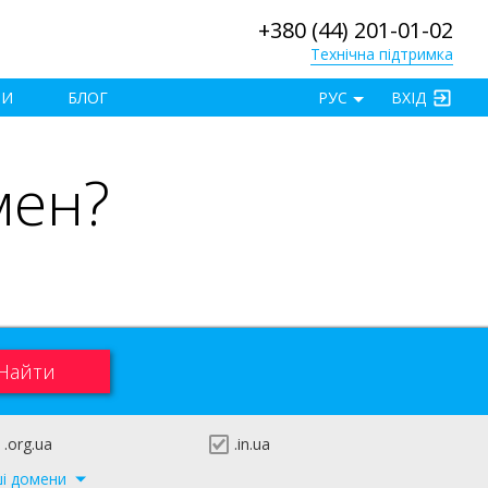
+380 (44) 201-01-02
Технічна підтримка
×
ТИ
БЛОГ
РУС
ВХІД
мен?
.org.ua
.in.ua
ші домени