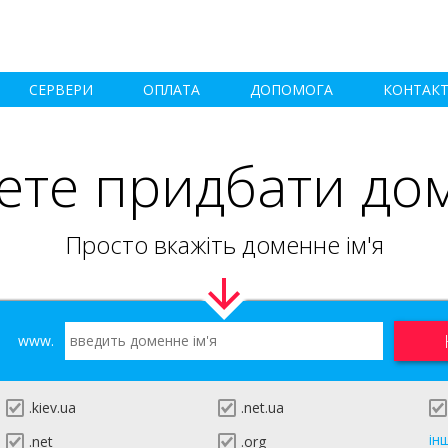
СЕРВЕРИ
ОПЛАТА
ДОПОМОГА
КОНТАК
ете придбати до
Просто вкажіть доменне ім'я
www.
.kiev.ua
.net.ua
ін
.net
.org