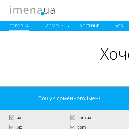
ГОЛОВНА
ДОМЕНИ
ХОСТИНГ
e
VPS
Хоч
Пошук доменного імені
.ua
.com.ua
.biz
.com