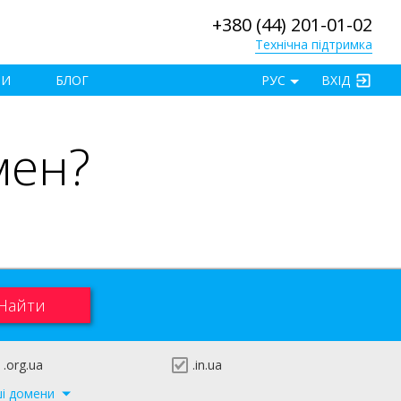
+380 (44) 201-01-02
Технічна підтримка
×
ТИ
БЛОГ
РУС
ВХІД
мен?
.org.ua
.in.ua
ші домени