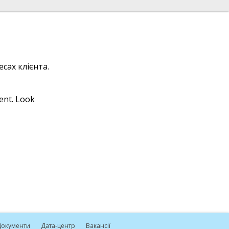
сах клієнта.
ient. Look
окументи
Дата-центр
Вакансії