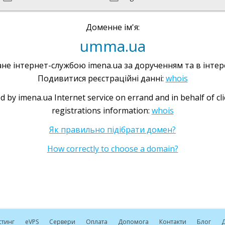
Доменне ім'я:
umma.ua
не інтернет-службою imena.ua за дорученням та в інтере
Подивитися реєстраційні данні:
whois
d by imena.ua Internet service on errand and in behalf of cl
registrations information:
whois
Як правильно підібрати домен?
How correctly to choose a domain?
стинг
e
VPS
Сервери
Оплата
Допомога
Контакти
Блог
Д