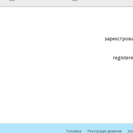
зареєстрова
registere
Головна
Реєстрація доменів
Хо