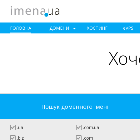
ГОЛОВНА
ДОМЕНИ
ХОСТИНГ
e
VPS
Хоч
Пошук доменного імені
.ua
.com.ua
.biz
.com