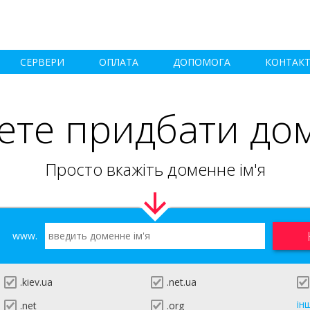
СЕРВЕРИ
ОПЛАТА
ДОПОМОГА
КОНТАК
ете придбати до
Просто вкажіть доменне ім'я
www.
.kiev.ua
.net.ua
ін
.net
.org